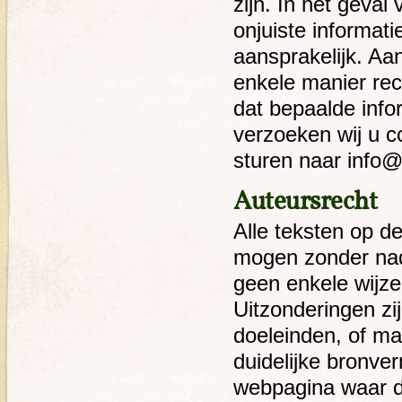
zijn. In het geva
onjuiste informat
aansprakelijk. Aa
enkele manier rec
dat bepaalde infor
verzoeken wij u c
sturen naar inf
Auteursrecht
Alle teksten op de
mogen zonder nad
geen enkele wijz
Uitzonderingen zij
doeleinden, of m
duidelijke bronver
webpagina waar de